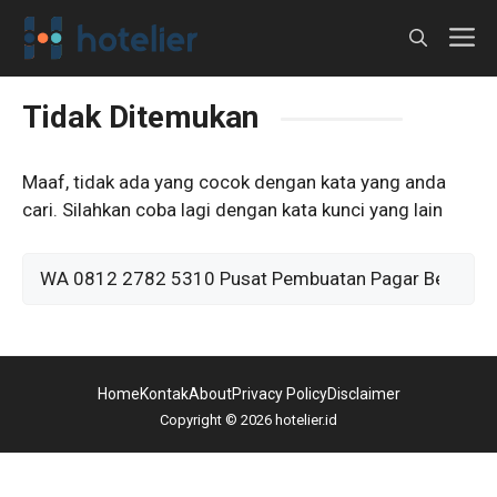
Langsung
M
ke
isi
Tidak Ditemukan
Maaf, tidak ada yang cocok dengan kata yang anda
cari. Silahkan coba lagi dengan kata kunci yang lain
Cari
untuk:
Home
Kontak
About
Privacy Policy
Disclaimer
Copyright © 2026 hotelier.id