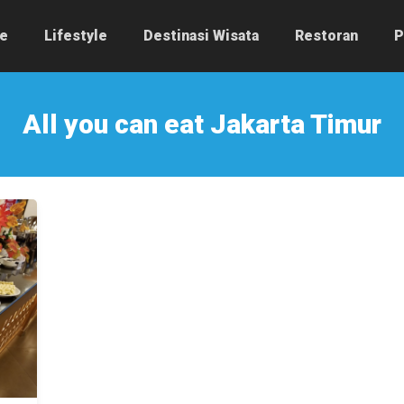
e
Lifestyle
Destinasi Wisata
Restoran
P
All you can eat Jakarta Timur