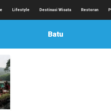
e
Lifestyle
Destinasi Wisata
Restoran
P
Batu