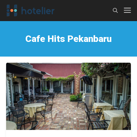
Langsung
M
ke
isi
Cafe Hits Pekanbaru