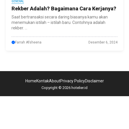
GENERAL
Rekber Adalah? Bagaimana Cara Kerjanya?
Saat bertransaksi secara daring biasanya kamu akan
menemukan istilah – istilah baru. Contohnya adalah
rekber. ...
Farrah Afsheena
Desember 6, 2024
Home
Kontak
About
Privacy Policy
Disclaimer
Copyright © 2026 hotelier.id