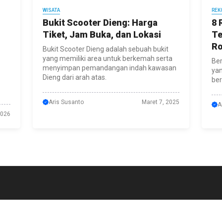
WISATA
REK
Bukit Scooter Dieng: Harga
8 
Tiket, Jam Buka, dan Lokasi
Te
R
Bukit Scooter Dieng adalah sebuah bukit
yang memiliki area untuk berkemah serta
Ber
menyimpan pemandangan indah kawasan
yan
Dieng dari arah atas.
be
Aris Susanto
Maret 7, 2025
A
2026