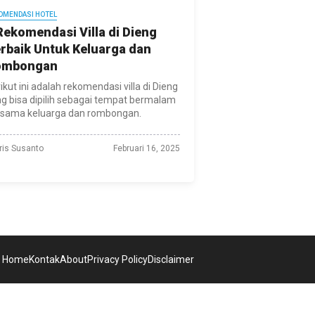
OMENDASI HOTEL
Rekomendasi Villa di Dieng
rbaik Untuk Keluarga dan
ombongan
ikut ini adalah rekomendasi villa di Dieng
g bisa dipilih sebagai tempat bermalam
rsama keluarga dan rombongan.
ris Susanto
Februari 16, 2025
Home
Kontak
About
Privacy Policy
Disclaimer