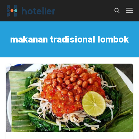
Langsung
M
ke
isi
makanan tradisional lombok