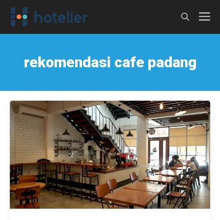
Langsung
M
ke
isi
rekomendasi cafe padang