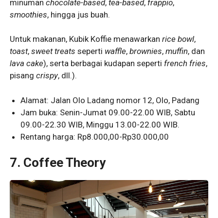
minuman
chocolate-based
,
tea-based
,
frappio
,
smoothies
, hingga jus buah.
Untuk makanan, Kubik Koffie menawarkan
rice bowl
,
toast
,
sweet treats
seperti
waffle
,
brownies
,
muffin
, dan
lava cake
), serta berbagai kudapan seperti
french fries
,
pisang
crispy
, dll.).
Alamat: Jalan Olo Ladang nomor 12, Olo, Padang
Jam buka: Senin-Jumat 09.00-22.00 WIB, Sabtu
09.00-22.30 WIB, Minggu 13.00-22.00 WIB.
Rentang harga: Rp8.000,00-Rp30.000,00
7.
Coffee Theory