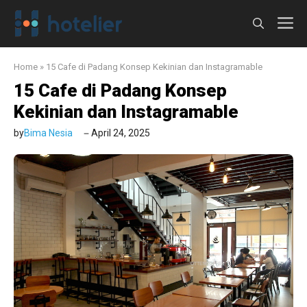
Langsung
M
ke
isi
Home
»
15 Cafe di Padang Konsep Kekinian dan Instagramable
15 Cafe di Padang Konsep
Kekinian dan Instagramable
by
Bima Nesia
April 24, 2025