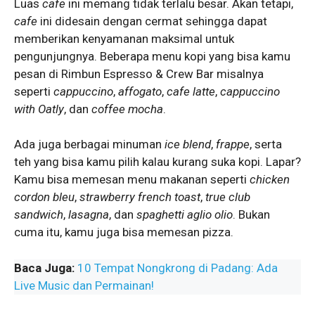
Luas
cafe
ini memang tidak terlalu besar. Akan tetapi,
cafe
ini didesain dengan cermat sehingga dapat
memberikan kenyamanan maksimal untuk
pengunjungnya. Beberapa menu kopi yang bisa kamu
pesan di Rimbun Espresso & Crew Bar misalnya
seperti
cappuccino
,
affogato
,
cafe
latte
,
cappuccino
with Oatly
, dan
coffee
mocha
.
Ada juga berbagai minuman
ice blend
,
frappe
, serta
teh yang bisa kamu pilih kalau kurang suka kopi. Lapar?
Kamu bisa memesan menu makanan seperti
chicken
cordon bleu
,
strawberry french toast
,
true club
sandwich
,
lasagna
, dan
spaghetti aglio olio
. Bukan
cuma itu, kamu juga bisa memesan pizza.
Baca Juga:
10 Tempat Nongkrong di Padang: Ada
Live Music dan Permainan!