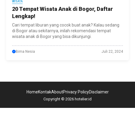
WISATA
20 Tempat Wisata Anak di Bogor, Daftar
Lengkap!
Cari tempat liburan yang cocok buat anak? Kalau sedang
di Bogor atau sekitarnya, inilah rekomendasi tempat
wisata anak di Bogor yang bisa dikunjungi.
Bima Nesia
Juli 22, 2024
Home
Kontak
About
Privacy Policy
Disclaimer
Copyright © 2026 hotelier.id