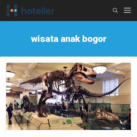
Langsung
M
ke
isi
wisata anak bogor