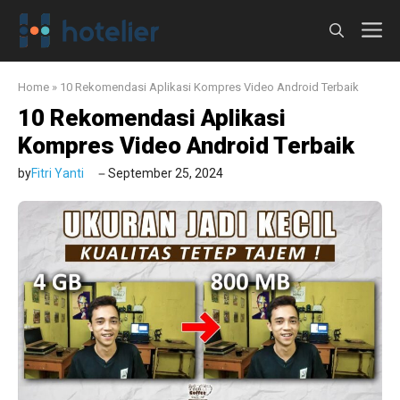
Langsung
M
ke
isi
Home
»
10 Rekomendasi Aplikasi Kompres Video Android Terbaik
10 Rekomendasi Aplikasi
Kompres Video Android Terbaik
by
Fitri Yanti
September 25, 2024