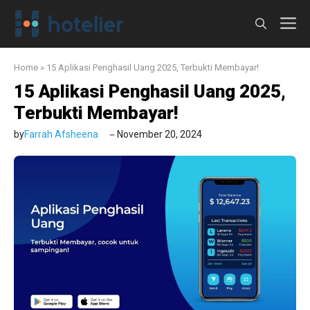
Langsung
M
ke
isi
Home
»
15 Aplikasi Penghasil Uang 2025, Terbukti Membayar!
15 Aplikasi Penghasil Uang 2025,
Terbukti Membayar!
by
Farrah Afsheena
November 20, 2024