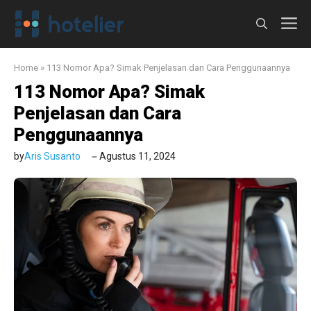
Langsung
M
ke
isi
Home
»
113 Nomor Apa? Simak Penjelasan dan Cara Penggunaannya
113 Nomor Apa? Simak
Penjelasan dan Cara
Penggunaannya
by
Aris Susanto
Agustus 11, 2024