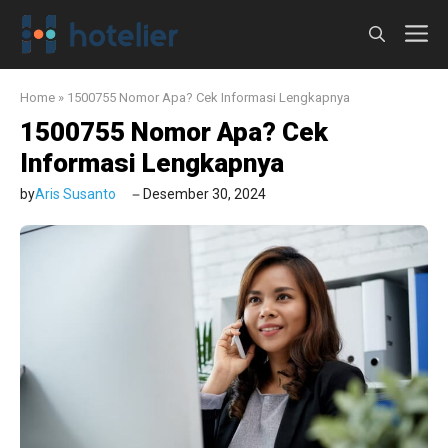
Langsung
M
ke
isi
Home
»
1500755 Nomor Apa? Cek Informasi Lengkapnya
1500755 Nomor Apa? Cek
Informasi Lengkapnya
by
Aris Susanto
Desember 30, 2024