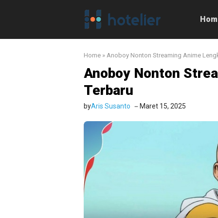
Langsung
ke
Hom
isi
Home
»
Anoboy Nonton Streaming Anime Lengk
Anoboy Nonton Stre
Terbaru
by
Aris Susanto
Maret 15, 2025