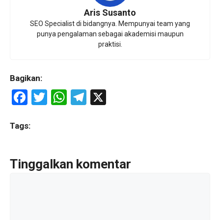
Aris Susanto
SEO Specialist di bidangnya. Mempunyai team yang
punya pengalaman sebagai akademisi maupun
praktisi.
Bagikan:
F
T
W
T
X
a
wi
h
el
ce
tt
at
e
Tags:
b
er
s
gr
o
A
a
Tinggalkan komentar
o
p
m
Komentar
k
p