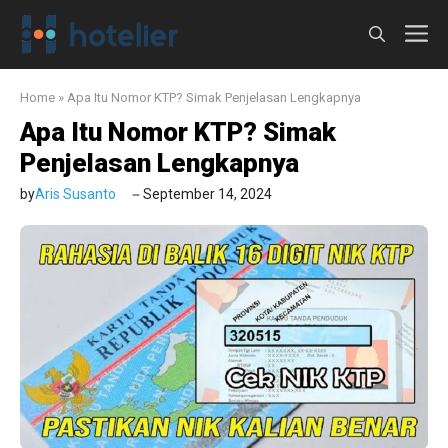
Langsung
M
ke
isi
Home
»
Apa Itu Nomor KTP? Simak Penjelasan Lengkapnya
Apa Itu Nomor KTP? Simak
Penjelasan Lengkapnya
by
Aris Susanto
September 14, 2024