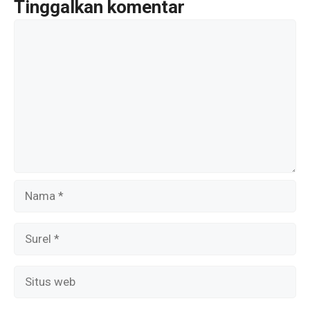
o
A
a
Tinggalkan komentar
o
p
m
Komentar
k
p
Nama
Surel
Situs
web