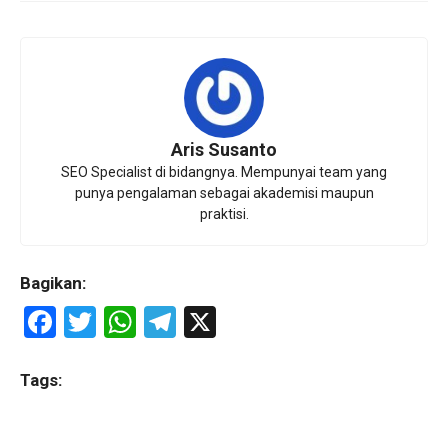
Aris Susanto
SEO Specialist di bidangnya. Mempunyai team yang
punya pengalaman sebagai akademisi maupun
praktisi.
Bagikan:
F
T
W
T
X
a
wi
h
el
ce
tt
at
e
Tags:
b
er
s
gr