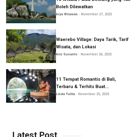
Boleh Dilewatkan
Arya Wirawan
November 27, 2025
Waerebo Village: Daya Tarik, Tarif
Wisata, dan Lokasi
Aris Susanto
November 26, 2025
11 Tempat Romantis di Bali,
Terbaru & Terhits Buat
Honeymoon
Linda Yulita
November 25, 2025
Latest Post