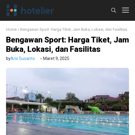
Langsung
M
ke
isi
Home
»
Bengawan Sport: Harga Tiket, Jam Buka, Lokasi, dan Fasilitas
Bengawan Sport: Harga Tiket, Jam
Buka, Lokasi, dan Fasilitas
by
Aris Susanto
Maret 9, 2025