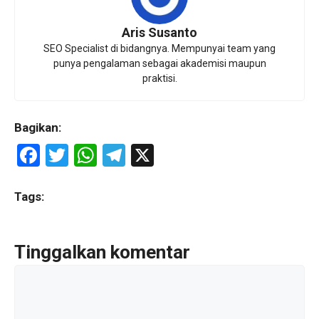
Aris Susanto
SEO Specialist di bidangnya. Mempunyai team yang
punya pengalaman sebagai akademisi maupun
praktisi.
Bagikan:
F
T
W
T
X
a
wi
h
el
ce
tt
at
e
Tags:
b
er
s
gr
o
A
a
Tinggalkan komentar
o
p
m
Komentar
k
p