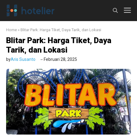
Langsung
M
ke
isi
Home
»
Blitar Park: Harga Tiket, Daya Tarik, dan Lokasi
Blitar Park: Harga Tiket, Daya
Tarik, dan Lokasi
by
Aris Susanto
Februari 28, 2025