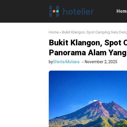
Langsung
ke
Hom
isi
Home
»
Bukit Klangon, Spot Camping Seru Den
Bukit Klangon, Spot
Panorama Alam Yang 
by
Shinta Mutiara
November 2, 2025