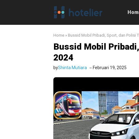
Langsung
ke
Hom
isi
Home
»
Bussid Mobil Pribadi, Sport, dan Polisi 
Bussid Mobil Pribadi,
2024
by
Shinta Mutiara
Februari 19, 2025