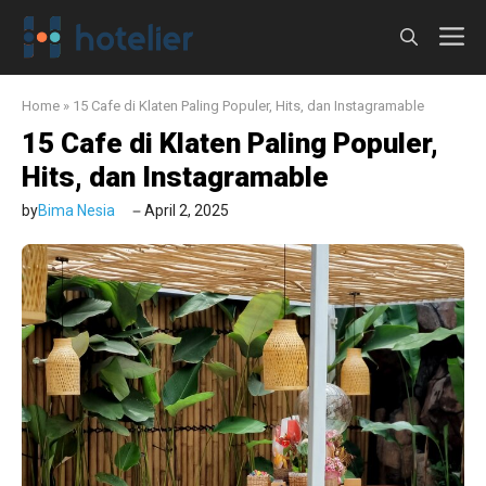
Langsung
M
ke
isi
Home
»
15 Cafe di Klaten Paling Populer, Hits, dan Instagramable
15 Cafe di Klaten Paling Populer,
Hits, dan Instagramable
by
Bima Nesia
April 2, 2025