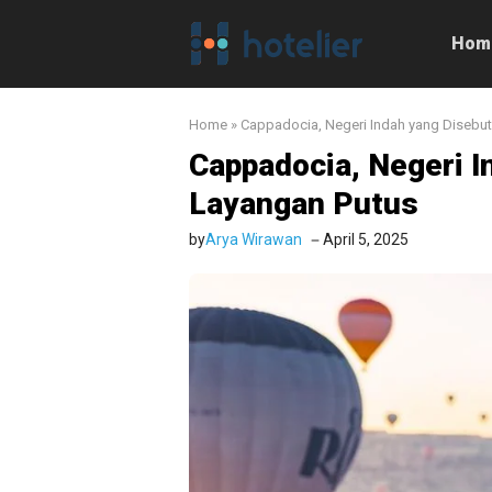
Langsung
ke
Hom
isi
Home
»
Cappadocia, Negeri Indah yang Disebu
Cappadocia, Negeri 
Layangan Putus
by
Arya Wirawan
April 5, 2025