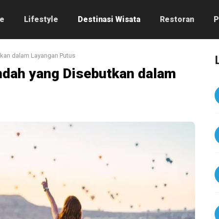
e
Lifestyle
Destinasi Wisata
Restoran
P
tkan dalam Layangan Putus
Indah yang Disebutkan dalam