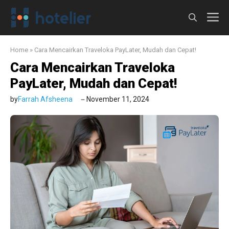
Langsung
M
ke
isi
Home
»
Cara Mencairkan Traveloka PayLater, Mudah dan Cepat!
Cara Mencairkan Traveloka
PayLater, Mudah dan Cepat!
by
Farrah Afsheena
November 11, 2024