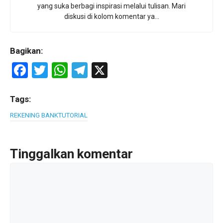
yang suka berbagi inspirasi melalui tulisan. Mari
diskusi di kolom komentar ya...
Bagikan:
F
T
W
T
X
a
wi
h
el
ce
tt
at
e
Tags:
b
er
s
gr
REKENING BANK
TUTORIAL
o
A
a
o
p
m
Tinggalkan komentar
k
p
Komentar