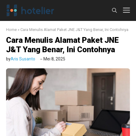
Langsung
M
ke
isi
Home
»
Cara Menulis Alamat Paket JNE J&T Yang Benar, Ini Contohnya
Cara Menulis Alamat Paket JNE
J&T Yang Benar, Ini Contohnya
by
Aris Susanto
Mei 8, 2025