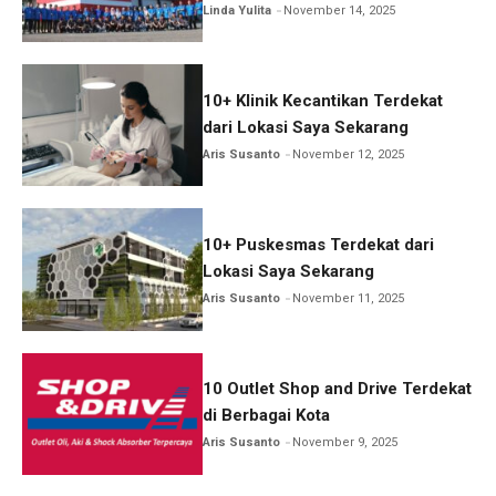
Lengkap!
Linda Yulita
November 14, 2025
10+ Klinik Kecantikan Terdekat
dari Lokasi Saya Sekarang
Aris Susanto
November 12, 2025
10+ Puskesmas Terdekat dari
Lokasi Saya Sekarang
Aris Susanto
November 11, 2025
10 Outlet Shop and Drive Terdekat
di Berbagai Kota
Aris Susanto
November 9, 2025