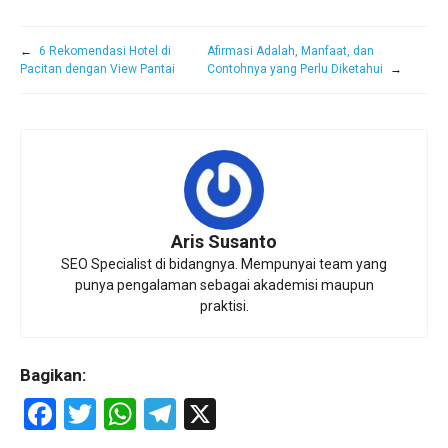
←
6 Rekomendasi Hotel di
Afirmasi Adalah, Manfaat, dan
Pacitan dengan View Pantai
Contohnya yang Perlu Diketahui
→
Aris Susanto
SEO Specialist di bidangnya. Mempunyai team yang
punya pengalaman sebagai akademisi maupun
praktisi.
Bagikan:
F
T
W
T
X
a
wi
h
el