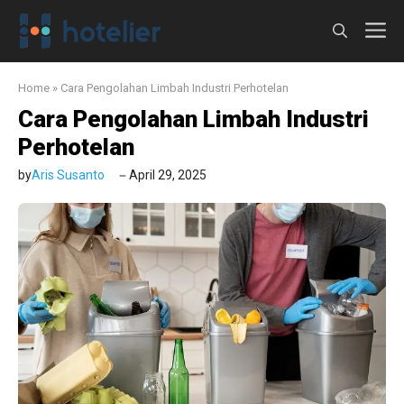
Langsung
M
ke
isi
Home
»
Cara Pengolahan Limbah Industri Perhotelan
Cara Pengolahan Limbah Industri
Perhotelan
by
Aris Susanto
April 29, 2025