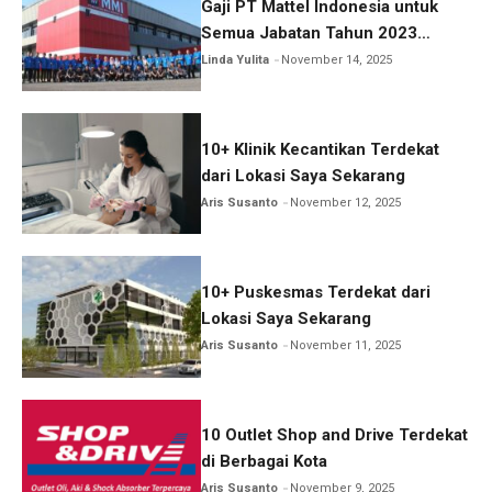
Gaji PT Mattel Indonesia untuk
Semua Jabatan Tahun 2023
Lengkap!
Linda Yulita
November 14, 2025
10+ Klinik Kecantikan Terdekat
dari Lokasi Saya Sekarang
Aris Susanto
November 12, 2025
10+ Puskesmas Terdekat dari
Lokasi Saya Sekarang
Aris Susanto
November 11, 2025
10 Outlet Shop and Drive Terdekat
di Berbagai Kota
Aris Susanto
November 9, 2025