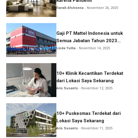
Karena Pandemi
Farrah Afsheena
November 26, 2025
Gaji PT Mattel Indonesia untuk
Semua Jabatan Tahun 2023
Lengkap!
Linda Yulita
November 14, 2025
10+ Klinik Kecantikan Terdekat
dari Lokasi Saya Sekarang
Aris Susanto
November 12, 2025
10+ Puskesmas Terdekat dari
Lokasi Saya Sekarang
Aris Susanto
November 11, 2025