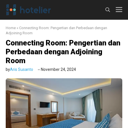
Langsung
M
ke
isi
Home
»
Connecting Room: Pengertian dan Perbedaan dengan
Adjoining Room
Connecting Room: Pengertian dan
Perbedaan dengan Adjoining
Room
by
Aris Susanto
November 24, 2024