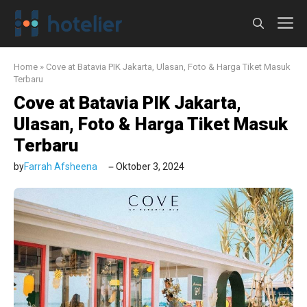
Langsung
M
ke
isi
Home
»
Cove at Batavia PIK Jakarta, Ulasan, Foto & Harga Tiket Masuk
Terbaru
Cove at Batavia PIK Jakarta,
Ulasan, Foto & Harga Tiket Masuk
Terbaru
by
Farrah Afsheena
Oktober 3, 2024