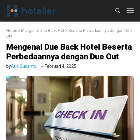
Langsung
M
ke
isi
Home
»
Mengenal Due Back Hotel Beserta Perbedaannya dengan Due
Out
Mengenal Due Back Hotel Beserta
Perbedaannya dengan Due Out
by
Aris Susanto
Februari 4, 2025