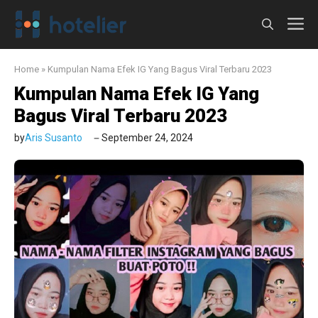
Langsung
M
ke
isi
Home
»
Kumpulan Nama Efek IG Yang Bagus Viral Terbaru 2023
Kumpulan Nama Efek IG Yang
Bagus Viral Terbaru 2023
by
Aris Susanto
September 24, 2024