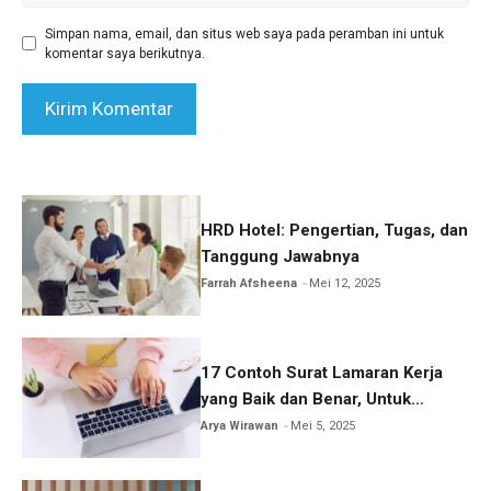
Simpan nama, email, dan situs web saya pada peramban ini untuk
komentar saya berikutnya.
HRD Hotel: Pengertian, Tugas, dan
Tanggung Jawabnya
Farrah Afsheena
Mei 12, 2025
17 Contoh Surat Lamaran Kerja
yang Baik dan Benar, Untuk
Umum, Fresh Graduate, Hotel, PT,
Arya Wirawan
Mei 5, 2025
Guru, Hingga Bank