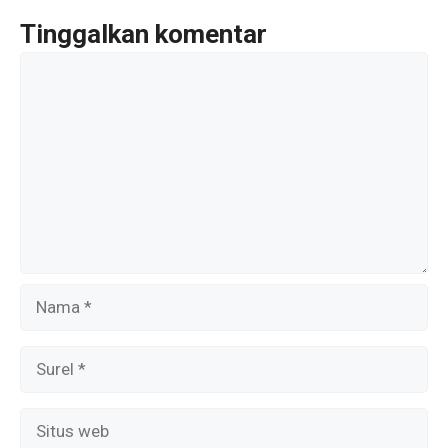
o
A
a
Tinggalkan komentar
o
p
m
Komentar
k
p
Nama
Surel
Situs
web