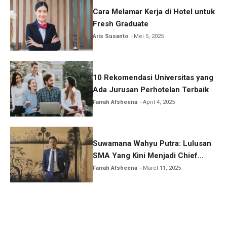
Cara Melamar Kerja di Hotel untuk
Fresh Graduate
Aris Susanto
Mei 5, 2025
10 Rekomendasi Universitas yang
Ada Jurusan Perhotelan Terbaik
Farrah Afsheena
April 4, 2025
Suwamana Wahyu Putra: Lulusan
SMA Yang Kini Menjadi Chief
Operating Officer
Farrah Afsheena
Maret 11, 2025