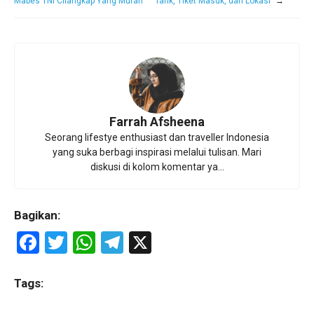
Mabes TNI Cilangkap Yang Murah
Tarik, Tiket Masuk, dan Lokasi
→
Farrah Afsheena
Seorang lifestye enthusiast dan traveller Indonesia
yang suka berbagi inspirasi melalui tulisan. Mari
diskusi di kolom komentar ya...
Bagikan:
F
T
W
T
X
a
wi
h
el
ce
tt
at
e
Tags:
b
er
s
gr