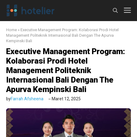
Langsung
M
ke
isi
Home
»
Executive Management Program: Kolaborasi Prodi Hotel
Management Politeknik Internasional Bali Dengan The Apurva
Kempinski Bali
Executive Management Program:
Kolaborasi Prodi Hotel
Management Politeknik
Internasional Bali Dengan The
Apurva Kempinski Bali
by
Farrah Afsheena
Maret 12, 2025