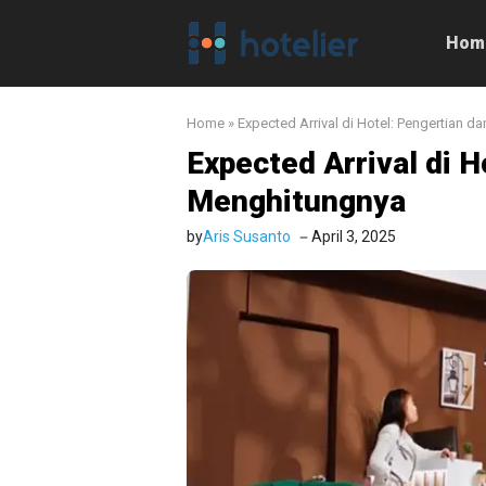
Langsung
ke
Hom
isi
Home
»
Expected Arrival di Hotel: Pengertian 
Expected Arrival di 
Menghitungnya
by
Aris Susanto
April 3, 2025