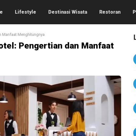
e
Lifestyle
Destinasi Wisata
Restoran
P
dan Manfaat Menghitungnya
Hotel: Pengertian dan Manfaat