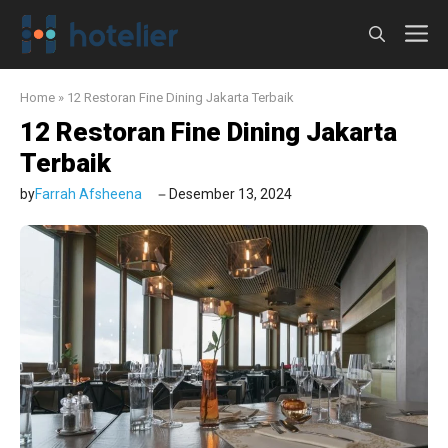
Langsung
M
ke
isi
Home
»
12 Restoran Fine Dining Jakarta Terbaik
12 Restoran Fine Dining Jakarta
Terbaik
by
Farrah Afsheena
Desember 13, 2024