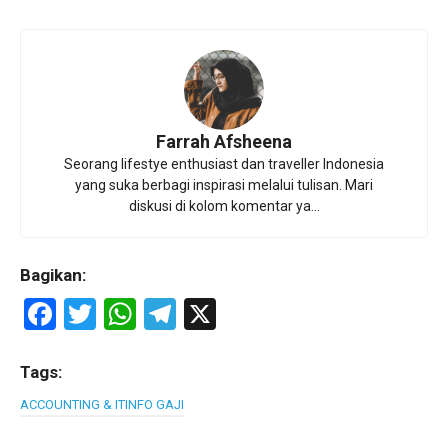
Farrah Afsheena
Seorang lifestye enthusiast dan traveller Indonesia
yang suka berbagi inspirasi melalui tulisan. Mari
diskusi di kolom komentar ya...
Bagikan:
F
T
W
T
X
a
wi
h
el
ce
tt
at
e
Tags:
b
er
s
gr
ACCOUNTING & IT
INFO GAJI
o
A
a