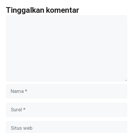
o
p
m
Tinggalkan komentar
k
p
Komentar
Nama
Surel
Situs
web