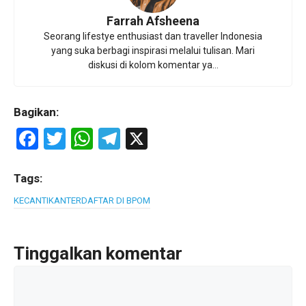
Farrah Afsheena
Seorang lifestye enthusiast dan traveller Indonesia
yang suka berbagi inspirasi melalui tulisan. Mari
diskusi di kolom komentar ya...
Bagikan:
F
T
W
T
X
a
wi
h
el
ce
tt
at
e
Tags:
b
er
s
gr
KECANTIKAN
TERDAFTAR DI BPOM
o
A
a
o
p
m
Tinggalkan komentar
k
p
Komentar