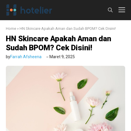
Langsung
M
ke
isi
Home
»
HN Skincare Apakah Aman dan Sudah BPOM? Cek Disini!
HN Skincare Apakah Aman dan
Sudah BPOM? Cek Disini!
by
Farrah Afsheena
Maret 9, 2025