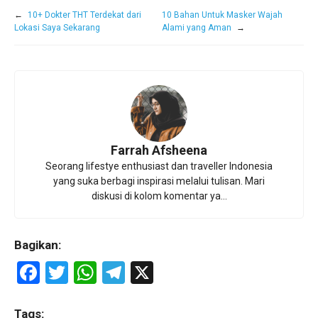
←
10+ Dokter THT Terdekat dari
10 Bahan Untuk Masker Wajah
Lokasi Saya Sekarang
Alami yang Aman
→
Farrah Afsheena
Seorang lifestye enthusiast dan traveller Indonesia
yang suka berbagi inspirasi melalui tulisan. Mari
diskusi di kolom komentar ya...
Bagikan:
F
T
W
T
X
a
wi
h
el
ce
tt
at
e
Tags: