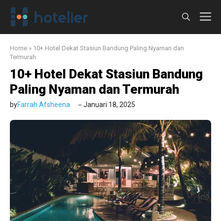
Langsung
M
ke
isi
Home
»
10+ Hotel Dekat Stasiun Bandung Paling Nyaman dan
Termurah
10+ Hotel Dekat Stasiun Bandung
Paling Nyaman dan Termurah
by
Farrah Afsheena
Januari 18, 2025