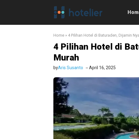
Langsung
ke
Hom
isi
Home
»
4 Pilihan Hotel di Baturaden, Dijamin 
4 Pilihan Hotel di B
Murah
by
Aris Susanto
April 16, 2025