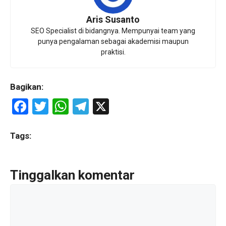
Aris Susanto
SEO Specialist di bidangnya. Mempunyai team yang
punya pengalaman sebagai akademisi maupun
praktisi.
Bagikan:
F
T
W
T
X
a
wi
h
el
ce
tt
at
e
Tags:
b
er
s
gr
o
A
a
Tinggalkan komentar
o
p
m
Komentar
k
p