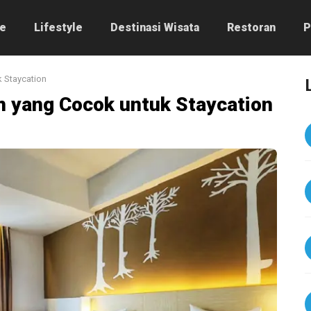
e
Lifestyle
Destinasi Wisata
Restoran
P
k Staycation
m yang Cocok untuk Staycation