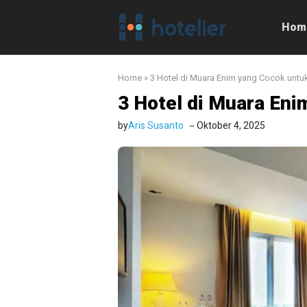
Langsung
ke
Hom
isi
Home
»
3 Hotel di Muara Enim yang Cocok untu
3 Hotel di Muara Eni
by
Aris Susanto
Oktober 4, 2025