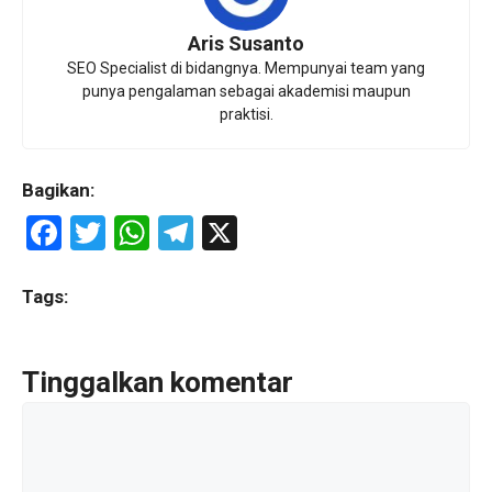
Aris Susanto
SEO Specialist di bidangnya. Mempunyai team yang
punya pengalaman sebagai akademisi maupun
praktisi.
Bagikan:
F
T
W
T
X
a
wi
h
el
ce
tt
at
e
Tags:
b
er
s
gr
o
A
a
Tinggalkan komentar
o
p
m
Komentar
k
p