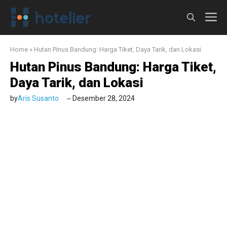
Langsung
M
ke
isi
Home
»
Hutan Pinus Bandung: Harga Tiket, Daya Tarik, dan Lokasi
Hutan Pinus Bandung: Harga Tiket,
Daya Tarik, dan Lokasi
by
Aris Susanto
Desember 28, 2024