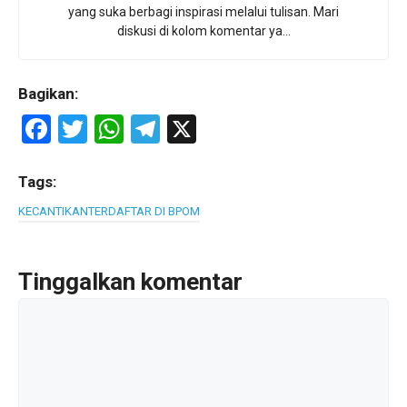
yang suka berbagi inspirasi melalui tulisan. Mari
diskusi di kolom komentar ya...
Bagikan:
F
T
W
T
X
a
wi
h
el
ce
tt
at
e
Tags:
b
er
s
gr
KECANTIKAN
TERDAFTAR DI BPOM
o
A
a
o
p
m
Tinggalkan komentar
k
p
Komentar