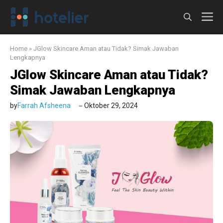
Langsung
M
ke
isi
Home
»
JGlow Skincare Aman atau Tidak? Simak Jawaban
Lengkapnya
JGlow Skincare Aman atau Tidak?
Simak Jawaban Lengkapnya
by
Farrah Afsheena
Oktober 29, 2024