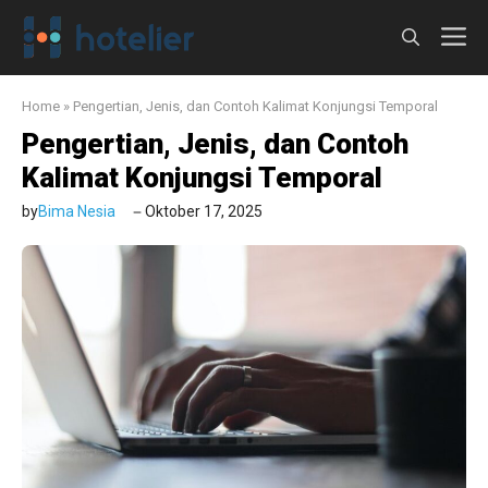
Langsung
M
ke
isi
Home
»
Pengertian, Jenis, dan Contoh Kalimat Konjungsi Temporal
Pengertian, Jenis, dan Contoh
Kalimat Konjungsi Temporal
by
Bima Nesia
Oktober 17, 2025