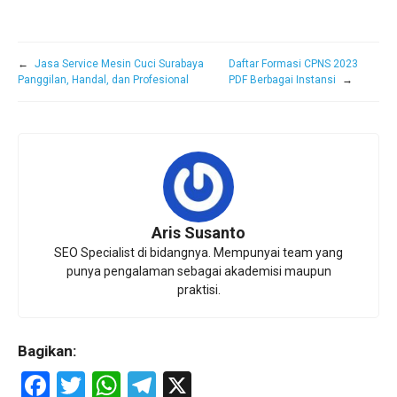
←
Jasa Service Mesin Cuci Surabaya
Daftar Formasi CPNS 2023
Panggilan, Handal, dan Profesional
PDF Berbagai Instansi
→
Aris Susanto
SEO Specialist di bidangnya. Mempunyai team yang
punya pengalaman sebagai akademisi maupun
praktisi.
Bagikan:
F
T
W
T
X