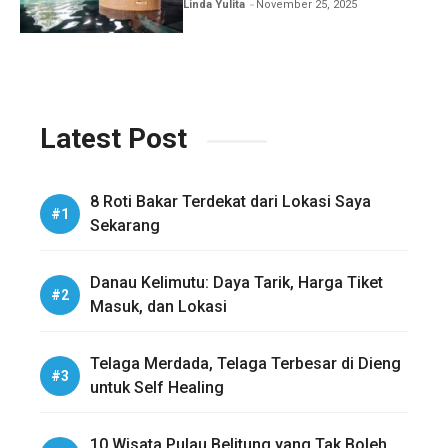
Honeymoon
Linda Yulita
November 25, 2025
Latest Post
8 Roti Bakar Terdekat dari Lokasi Saya
Sekarang
Danau Kelimutu: Daya Tarik, Harga Tiket
Masuk, dan Lokasi
Telaga Merdada, Telaga Terbesar di Dieng
untuk Self Healing
10 Wisata Pulau Belitung yang Tak Boleh