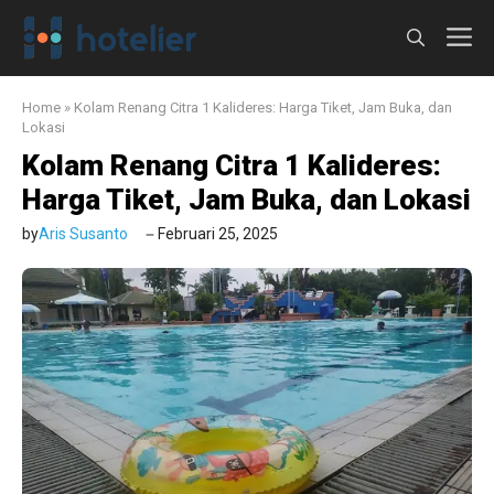
Langsung
M
ke
isi
Home
»
Kolam Renang Citra 1 Kalideres: Harga Tiket, Jam Buka, dan
Lokasi
Kolam Renang Citra 1 Kalideres:
Harga Tiket, Jam Buka, dan Lokasi
by
Aris Susanto
Februari 25, 2025