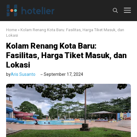
Langsung
M
ke
isi
Home
»
Kolam Renang Kota Baru: Fasilitas, Harga Tiket Masuk, dan
Lokasi
Kolam Renang Kota Baru:
Fasilitas, Harga Tiket Masuk, dan
Lokasi
by
Aris Susanto
September 17, 2024