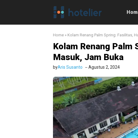
Langsung
ke
Hom
isi
Home
»
Kolam Renang Palm Spring: Fasilitas, 
Kolam Renang Palm Sp
Masuk, Jam Buka
by
Aris Susanto
Agustus 2, 2024