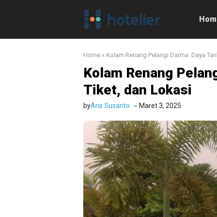
Langsung
ke
Hom
isi
Home
»
Kolam Renang Pelangi Darma: Daya Tarik
Kolam Renang Pelang
Tiket, dan Lokasi
by
Aris Susanto
Maret 3, 2025