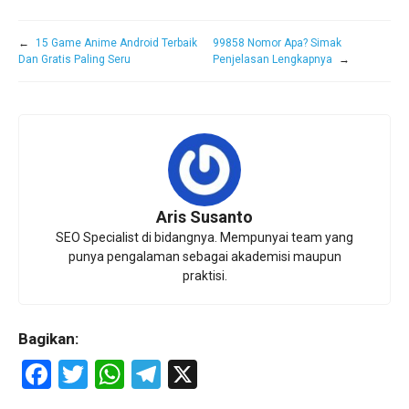
←
15 Game Anime Android Terbaik
99858 Nomor Apa? Simak
Dan Gratis Paling Seru
Penjelasan Lengkapnya
→
Aris Susanto
SEO Specialist di bidangnya. Mempunyai team yang
punya pengalaman sebagai akademisi maupun
praktisi.
Bagikan:
F
T
W
T
X
a
wi
h
el