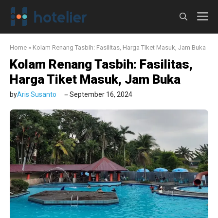
Langsung
M
ke
isi
Home
»
Kolam Renang Tasbih: Fasilitas, Harga Tiket Masuk, Jam Buka
Kolam Renang Tasbih: Fasilitas,
Harga Tiket Masuk, Jam Buka
by
Aris Susanto
September 16, 2024