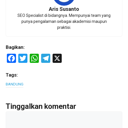
Aris Susanto
SEO Specialist di bidangnya. Mempunyai team yang
punya pengalaman sebagai akademisi maupun
praktisi.
Bagikan:
F
T
W
T
X
a
wi
h
el
ce
tt
at
e
Tags:
b
er
s
gr
BANDUNG
o
A
a
o
p
m
Tinggalkan komentar
k
p
Komentar