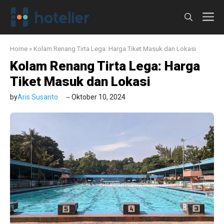
Langsung
M
ke
isi
Home
»
Kolam Renang Tirta Lega: Harga Tiket Masuk dan Lokasi
Kolam Renang Tirta Lega: Harga
Tiket Masuk dan Lokasi
by
Aris Susanto
Oktober 10, 2024