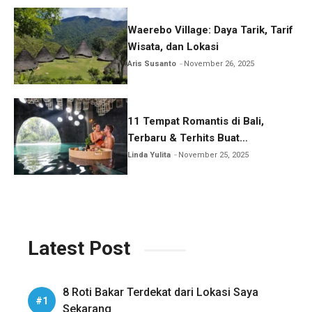
Waerebo Village: Daya Tarik, Tarif
Wisata, dan Lokasi
Aris Susanto
November 26, 2025
11 Tempat Romantis di Bali,
Terbaru & Terhits Buat
Honeymoon
Linda Yulita
November 25, 2025
Latest Post
8 Roti Bakar Terdekat dari Lokasi Saya
Sekarang