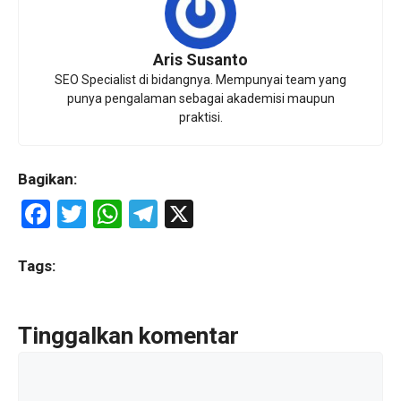
Aris Susanto
SEO Specialist di bidangnya. Mempunyai team yang
punya pengalaman sebagai akademisi maupun
praktisi.
Bagikan:
F
T
W
T
X
a
wi
h
el
ce
tt
at
e
Tags:
b
er
s
gr
o
A
a
Tinggalkan komentar
o
p
m
Komentar
k
p