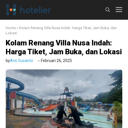
Langsung
M
ke
isi
Home
»
Kolam Renang Villa Nusa Indah: Harga Tiket, Jam Buka, dan
Lokasi
Kolam Renang Villa Nusa Indah:
Harga Tiket, Jam Buka, dan Lokasi
by
Aris Susanto
Februari 26, 2025