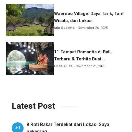
Waerebo Village: Daya Tarik, Tarif
Wisata, dan Lokasi
Aris Susanto
November 26, 2025
11 Tempat Romantis di Bali,
Terbaru & Terhits Buat
Honeymoon
Linda Yulita
November 25, 2025
Latest Post
8 Roti Bakar Terdekat dari Lokasi Saya
Sekarang