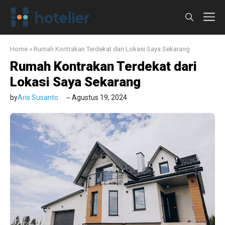
Langsung
M
ke
isi
Home
»
Rumah Kontrakan Terdekat dari Lokasi Saya Sekarang
Rumah Kontrakan Terdekat dari
Lokasi Saya Sekarang
by
Aris Susanto
Agustus 19, 2024