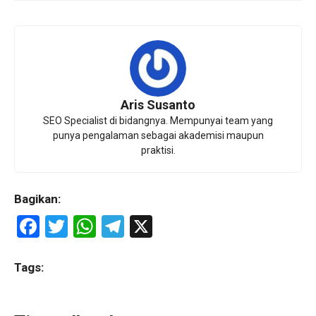
Aris Susanto
SEO Specialist di bidangnya. Mempunyai team yang
punya pengalaman sebagai akademisi maupun
praktisi.
Bagikan:
F
T
W
T
X
a
wi
h
el
ce
tt
at
e
Tags:
b
er
s
gr