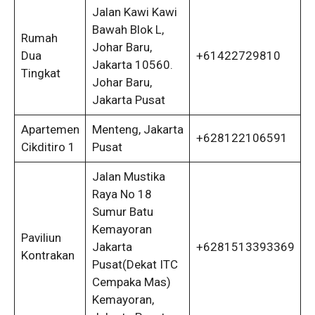
Jalan Kawi Kawi
Bawah Blok L,
Rumah
Johar Baru,
Dua
+61422729810
Jakarta 10560.
Tingkat
Johar Baru,
Jakarta Pusat
Apartemen
Menteng, Jakarta
+628122106591
Cikditiro 1
Pusat
Jalan Mustika
Raya No 18
Sumur Batu
Kemayoran
Paviliun
Jakarta
+6281513393369
Kontrakan
Pusat(Dekat ITC
Cempaka Mas)
Kemayoran,