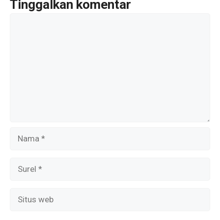
o
A
a
Tinggalkan komentar
o
p
m
Komentar
k
p
Nama
Surel
Situs
web