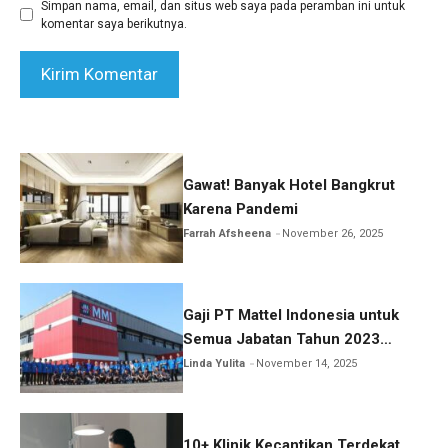
Simpan nama, email, dan situs web saya pada peramban ini untuk
komentar saya berikutnya.
Gawat! Banyak Hotel Bangkrut
Karena Pandemi
Farrah Afsheena
November 26, 2025
Gaji PT Mattel Indonesia untuk
Semua Jabatan Tahun 2023
Lengkap!
Linda Yulita
November 14, 2025
10+ Klinik Kecantikan Terdekat