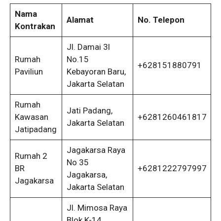
Nama
Alamat
No. Telepon
Kontrakan
Jl. Damai 3l
Rumah
No.15
+628151880791
Paviliun
Kebayoran Baru,
Jakarta Selatan
Rumah
Jati Padang,
Kawasan
+6281260461817
Jakarta Selatan
Jatipadang
Jagakarsa Raya
Rumah 2
No 35
BR
+6281222797997
Jagakarsa,
Jagakarsa
Jakarta Selatan
Jl. Mimosa Raya
Blok K-14