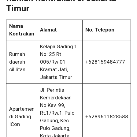
Timur
Nama
Alamat
No. Telepon
Kontrakan
Kelapa Gading 1
Rumah
No: 25 Rt
daerah
005/Rw 01
+628159484777
cililitan
Kramat Jati,
Jakarta Timur
Jl. Perintis
Kemerdekaan
No.Kav. 99,
Apartemen
Rt.1/Rw.1, Pulo
di Gading
+6289611828588
Gadung, Kec.
ICon
Pulo Gadung,
Kota Jakarta